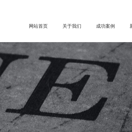
网站首页
关于我们
成功案例
公司概况
企业文化
服务范围
服务流程
房建
机电
市政
钢结构
装饰
园林
环保净化
能源电力
>
>
>
>