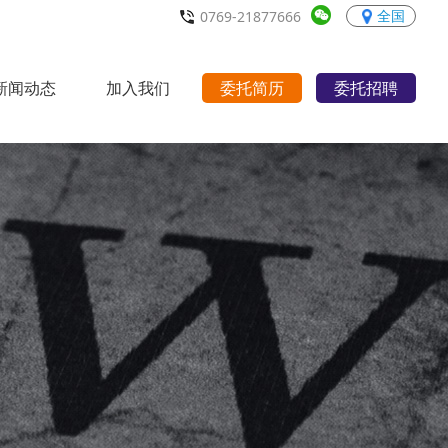
全国
0769-21877666
新闻动态
加入我们
委托简历
委托招聘
行业动态
职场宝典
招聘职位
人才理念
联系我们
>
>
>
>
>
>
>
>
>
>
>
>
>