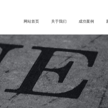
网站首页
关于我们
成功案例
公司概况
企业文化
服务范围
服务流程
房建
机电
市政
钢结构
装饰
园林
环保净化
能源电力
>
>
>
>