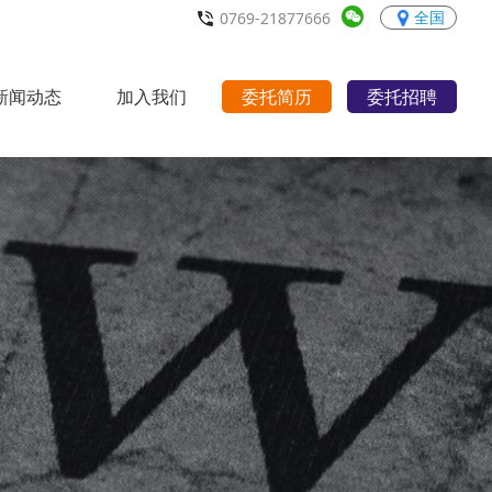
全国
0769-21877666
新闻动态
加入我们
委托简历
委托招聘
行业动态
职场宝典
招聘职位
人才理念
联系我们
>
>
>
>
>
>
>
>
>
>
>
>
>