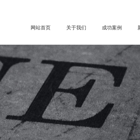
网站首页
关于我们
成功案例
公司概况
企业文化
服务范围
服务流程
房建
机电
市政
钢结构
装饰
园林
环保净化
能源电力
>
>
>
>