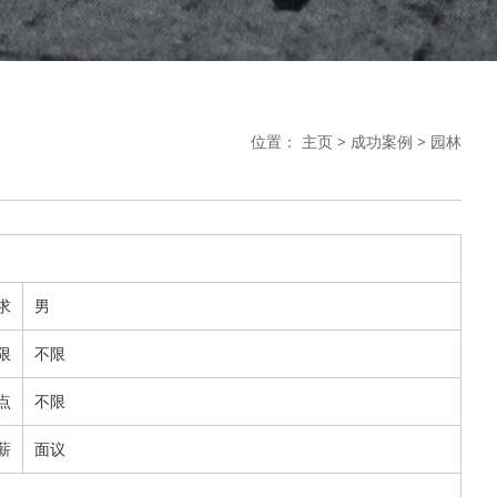
位置：
主页
>
成功案例
>
园林
求
男
限
不限
点
不限
薪
面议