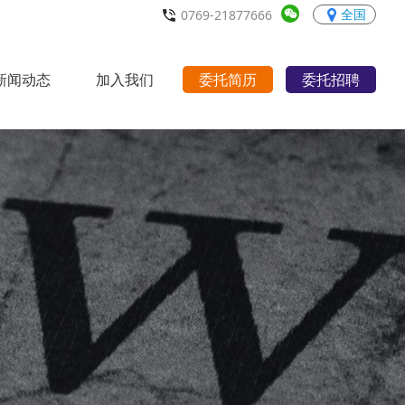
全国
0769-21877666
新闻动态
加入我们
委托简历
委托招聘
行业动态
职场宝典
招聘职位
人才理念
联系我们
>
>
>
>
>
>
>
>
>
>
>
>
>