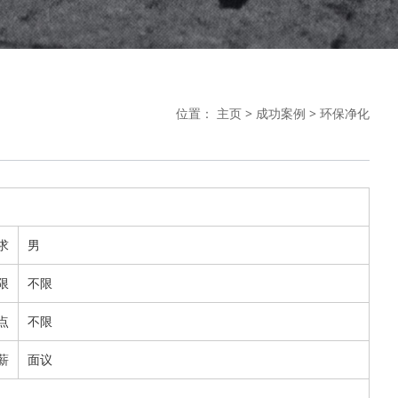
位置：
主页
>
成功案例
>
环保净化
求
男
限
不限
点
不限
薪
面议