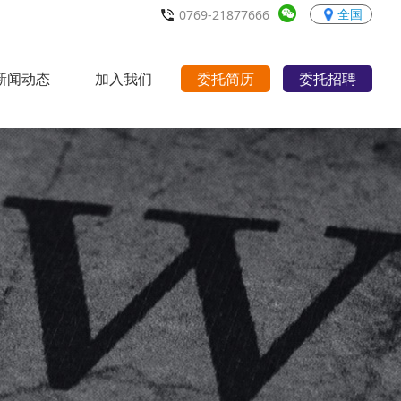
全国
0769-21877666
新闻动态
加入我们
委托简历
委托招聘
行业动态
职场宝典
招聘职位
人才理念
联系我们
>
>
>
>
>
>
>
>
>
>
>
>
>