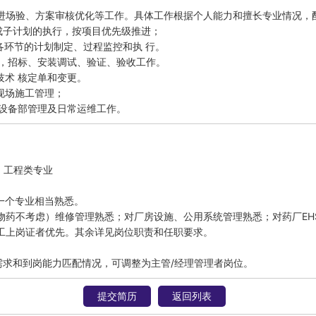
进场验、方案审核优化等工作。具体工作根据个人能力和擅长专业情况，配
子计划的执行，按项目优先级推进； 

环节的计划制定、过程监控和执 行。

，招标、安装调试、验证、验收工作。 

术 核定单和变更。 

场施工管理；

程设备部管理及日常运维工作。
工程类专业

一个专业相当熟悉。

药不考虑）维修管理熟悉；对厂房设施、公用系统管理熟悉；对药厂EH
电工上岗证者优先。其余详见岗位职责和任职要求。

需求和到岗能力匹配情况，可调整为主管/经理管理者岗位。
提交简历
返回列表