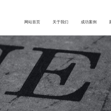
网站首页
关于我们
成功案例
公司概况
企业文化
服务范围
服务流程
房建
机电
市政
钢结构
装饰
园林
环保净化
能源电力
>
>
>
>