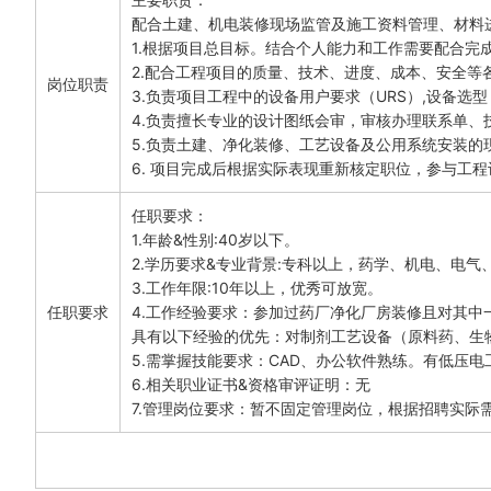
配合土建、机电装修现场监管及施工资料管理、材料
1.根据项目总目标。结合个人能力和工作需要配合完成
2.配合工程项目的质量、技术、进度、成本、安全等各
岗位职责
3.负责项目工程中的设备用户要求（URS）,设备选型
4.负责擅长专业的设计图纸会审，审核办理联系单、技
5.负责土建、净化装修、工艺设备及公用系统安装的现
6. 项目完成后根据实际表现重新核定职位，参与工
任职要求：

1.年龄&性别:40岁以下。

2.学历要求&专业背景:专科以上，药学、机电、电气、
3.工作年限:10年以上，优秀可放宽。

任职要求
4.工作经验要求：参加过药厂净化厂房装修且对其中
具有以下经验的优先：对制剂工艺设备（原料药、生物
5.需掌握技能要求：CAD、办公软件熟练。有低压
6.相关职业证书&资格审评证明：无

7.管理岗位要求：暂不固定管理岗位，根据招聘实际